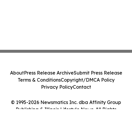
About
Press Release Archive
Submit Press Release
Terms & Conditions
Copyright/DMCA Policy
Privacy Policy
Contact
© 1995-2026 Newsmatics Inc. dba Affinity Group
Publishing & Illinois Lifestyle News. All Rights
Reserved.
Cookie Settings / Your Privacy Choices