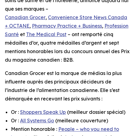
soins de santé et de l’hôtellerie, annonce aujourd’hui
que ses marques –
Canadian Grocer
,
Convenience Store News Canada
+ OCTANE
,
Pharmacy Practice + Business
,
Profession
Santé
et
The Medical Post
– ont remporté cinq
médailles d’or, quatre médailles d’argent et sept
mentions honorables lors du concours annuel des Prix
du magazine canadien : B2B.
Canadian Grocer
est la marque de médias la plus
influente auprès des principaux décideurs de
l’industrie de l’alimentation canadienne. Elle s’est
démarquée en recevant les prix suivants :
Or :
Shoppers Speak Up
(meilleur dossier spécial)
Or :
All Systems Go
(meilleure couverture)
Mention honorable :
People – who you need to